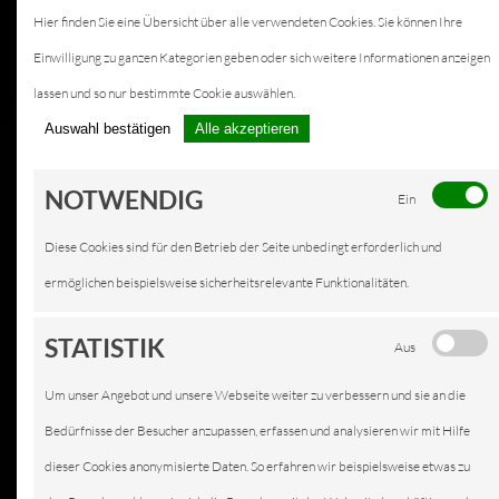
Hier finden Sie eine Übersicht über alle verwendeten Cookies. Sie können Ihre
Einwilligung zu ganzen Kategorien geben oder sich weitere Informationen anzeigen
lassen und so nur bestimmte Cookie auswählen.
Auswahl bestätigen
Alle akzeptieren
NOTWENDIG
Ein
Diese Cookies sind für den Betrieb der Seite unbedingt erforderlich und
ermöglichen beispielsweise sicherheitsrelevante Funktionalitäten.
STATISTIK
Aus
Um unser Angebot und unsere Webseite weiter zu verbessern und sie an die
Bedürfnisse der Besucher anzupassen, erfassen und analysieren wir mit Hilfe
dieser Cookies anonymisierte Daten. So erfahren wir beispielsweise etwas zu
KFZ-SERVICE IN