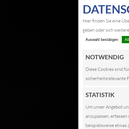
DATEN­S
Hier finden Sie eine Üb
geben oder sich weiter
Auswahl bestätigen
Al
NOTWENDIG
Diese Cookies sind fü
sicherheitsrelevante 
STATISTIK
Um unser Angebot und 
anzupassen, erfassen 
beispielsweise etwas 