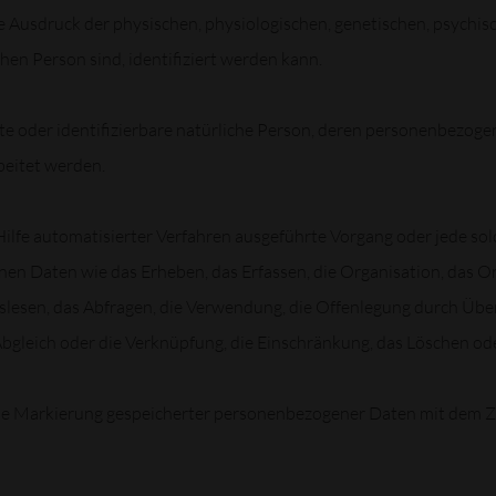
usdruck der physischen, physiologischen, genetischen, psychische
chen Person sind, identifiziert werden kann.
erte oder identifizierbare natürliche Person, deren personenbezog
beitet werden.
 Hilfe automatisierter Verfahren ausgeführte Vorgang oder jede so
Daten wie das Erheben, das Erfassen, die Organisation, das Ord
lesen, das Abfragen, die Verwendung, die Offenlegung durch Über
Abgleich oder die Verknüpfung, die Einschränkung, das Löschen ode
ie Markierung gespeicherter personenbezogener Daten mit dem Zie