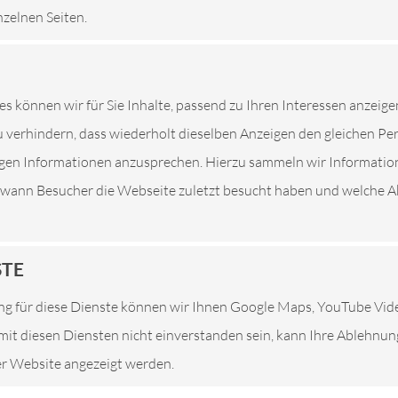
nzelnen Seiten.
Eine Nutzung unserer Internetseiten ist grundsätzlich ohne jed
es können wir für Sie Inhalte, passend zu Ihren Interessen anzeige
son besondere Services unseres Unternehmens über unsere Intern
 verhindern, dass wiederholt dieselben Anzeigen den gleichen P
sonenbezogener Daten erforderlich werden. Ist die Verarbeitung 
tigen Informationen anzusprechen. Hierzu sammeln wir Informatio
ung keine gesetzliche Grundlage, holen wir generell eine Einwillig
. wann Besucher die Webseite zuletzt besucht haben und welche Ak
 Daten, Kontaktdaten von Ihnen, Ihren Mitarbeitern, Kundendat
rson, erfolgt stets im Einklang mit der Datenschutz-Grundveror
r uns geltenden landesspezifischen Datenschutzbestimmungen. Mi
STE
lichkeit über Art, Umfang und Zweck der von uns erhobenen, ge
g für diese Dienste können wir Ihnen Google Maps, YouTube Vi
. Ferner werden betroffene Personen mittels dieser Datenschutz
e mit diesen Diensten nicht einverstanden sein, kann Ihre Ablehnu
ser Website angezeigt werden.
Verantwortlicher zahlreiche technische und organisatorische Maß
nternetseite verarbeiteten personenbezogenen Daten sicherzustel