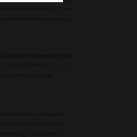
ährleistet werden kann. Aus diesem
spielsweise telefonisch, an uns zu
n- und Verordnungsgeber beim Erlass
l für die Öffentlichkeit als auch
, erläutern wir vorab die
natürliche Person (im Folgenden
r indirekt, insbesondere mittels
ine-Kennung oder zu einem oder