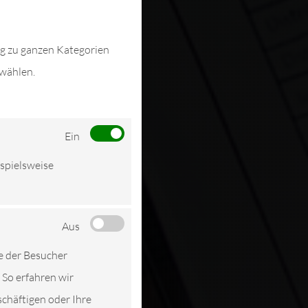
ng zu ganzen Kategorien
swählen.
Ein
ispielsweise
Aus
e der Besucher
 So erfahren wir
schäftigen oder Ihre