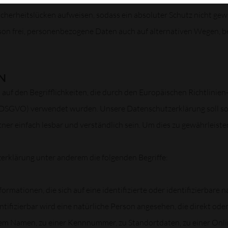
herheitslücken aufweisen, sodass ein absoluter Schutz nicht gew
son frei, personenbezogene Daten auch auf alternativen Wegen, bei
N
uf den Begrifflichkeiten, die durch den Europäischen Richtlinie
GVO) verwendet wurden. Unsere Datenschutzerklärung soll sowoh
er einfach lesbar und verständlich sein. Um dies zu gewährleisten
erklärung unter anderem die folgenden Begriffe:
rmationen, die sich auf eine identifizierte oder identifizierbare 
ntifizierbar wird eine natürliche Person angesehen, die direkt ode
em Namen, zu einer Kennnummer, zu Standortdaten, zu einer Onl