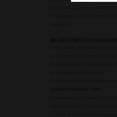
Datenübertragungen grundsätzlich Sic
Grund steht es jeder betroffenen Per
übermitteln.
BEGRIFFSBESTIMMUNGE
Unsere Datenschutzerklärung beruht a
der Datenschutz-Grundverordnung (DS
für unsere Kunden und Geschäftspartn
verwendeten Begrifflichkeiten.
Wir verwenden in dieser Datenschutz
a) personenbezogene Daten
Personenbezogene Daten sind alle Info
„betroffene Person“) beziehen. Als ide
Zuordnung zu einer Kennung wie ein